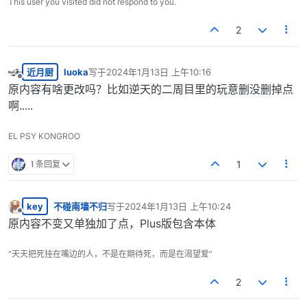
This user you visited did not respond to you.
2
近月厨
luoka
写于
2024年1月13日 上午10:16
最后由 编辑
离线
原内容有啥更改吗？比如逆天的二周目里的玩意删没删掉点
啊.....
EL PSY KONGROO
1 条回复
1
key
不碰南墙不归
写于
2024年1月13日 上午10:24
最后由 编辑
离线
原内容不变又单独加了点，Plus版包含本体
“天天把死挂在嘴边的人，不是在期待死，而是在渴望爱”
2