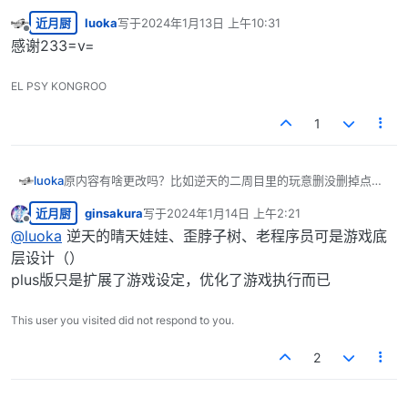
近月厨
luoka
写于
2024年1月13日 上午10:31
最后由 编辑
离线
感谢233=v=
EL PSY KONGROO
1
luoka
原内容有啥更改吗？比如逆天的二周目里的玩意删没删掉点
啊.....
近月厨
ginsakura
写于
2024年1月14日 上午2:21
最后由 编辑
离线
@
luoka
逆天的晴天娃娃、歪脖子树、老程序员可是游戏底
层设计（）
plus版只是扩展了游戏设定，优化了游戏执行而已
This user you visited did not respond to you.
2