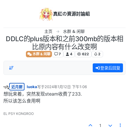
跳转至内容
真紅の資源討論組
主页
水群 & 闲聊
DDLC的plus版本和之前300mb的版本相
比原内容有什么改变啊
水群 & 闲聊
7
4
622
2
登录后回复
近月厨
luoka
写于
2024年1月12日 下午1:06
最后由 编辑
离线
想玩来着，突然发现steam收费了233.
所以该怎么食用啊
EL PSY KONGROO
1