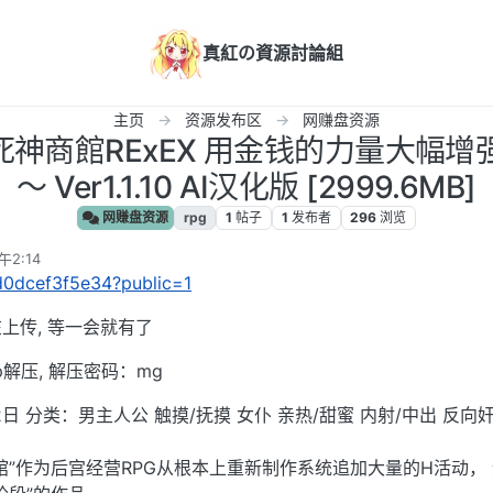
真紅の資源討論組
主页
资源发布区
网赚盘资源
化]死神商館RExEX 用金钱的力量大幅增
～ Ver1.1.10 AI汉化版 [2999.6MB]
网赚盘资源
rpg
1
帖子
1
发布者
296
浏览
午2:14
0d0dcef3f5e34?public=1
上传, 等一会就有了
p解压, 解压密码：mg
2日 分类：男主人公 触摸/抚摸 女仆 亲热/甜蜜 内射/中出 反向奸
馆”作为后宫经营RPG从根本上重新制作系统追加大量的H活动，