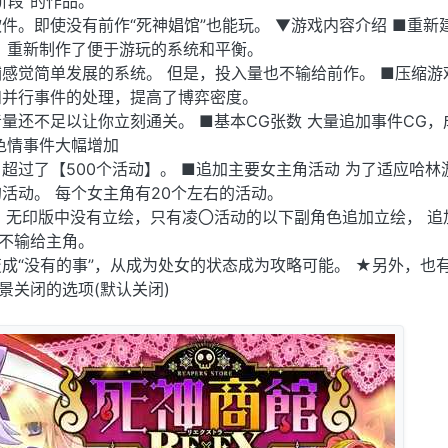
阶段”的作品。
件。即使没有前作“死神娼馆”也能玩。 ▼游戏内容介绍 ■重新
，重新制作了便于游玩的系统和平衡。
感觉简单发展的系统。 但是，投入量也不输给前作。 ■压缩游
和并行事件的处理，提高了博弈密度。
量还不足以让你立刻通关。 ■基本CG张数 大量追加事件CG，
■色情事件大幅增加
超过了【500个活动】。 ■追加主要女主角活动 为了适应哈林
活动。 每个女主角有20个左右的活动。
 无印版中没有立绘，只有凌〇活动的以下副角色追加立绘， 追
不输给主角。
成“没有的事”，从成为处女的状态成为攻略可能。 ★另外，也
景关闭的选项(默认关闭)