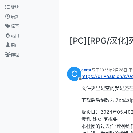
跳转至内容
版块
最新
标签
热门
[PC][RPG/汉
用户
群组
ccrar
写于
2025年2月28日 下
C
最后由 编辑
https://drive.uc.cn/s/
离线
文件夹里是空的就是还在
下载后后缀改为.7z或.zi
贩卖日：2024年05月0
爆乳 处女 ▼概要
本社团的过去作“死神娼