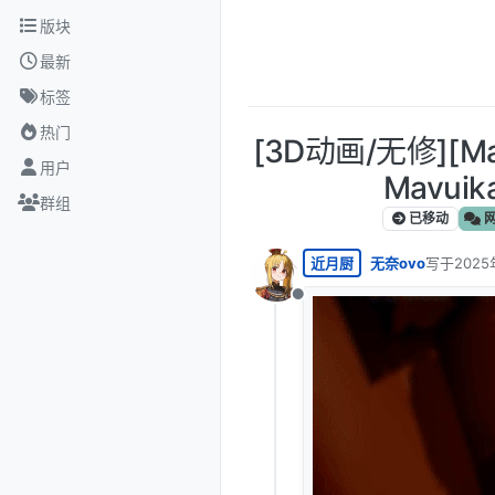
跳转至内容
版块
最新
标签
热门
[3D动画/无修][Mas
用户
Mavuika
群组
已移动
网
近月厨
无奈ovo
写于
2025
最后由 编
离线