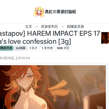
真紅の資源討論組
主页
资源发布区
网赚盘资源
tapov] HAREM IMPACT EPS 17
's love confession [3g]
赚盘资源
3d动画
1
帖子
1
发布者
998
浏览
年2月28日 上午10:24
辑