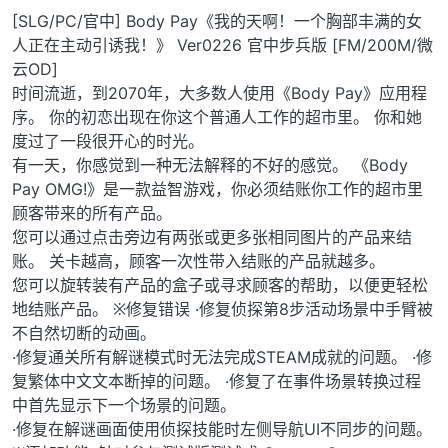
[SLG/PC/官中] Body Pay《我的天啊！一个胸部丰满的女
人正在主动引诱我！》 Ver0226 官中步兵版 [FM/200M/微
云OD]
时间流逝，到2070年，大多数人使用《Body Pay》应用程
序。 你的初恋出现在你这个普通人工作的超市里。 你和她
度过了一段很开心的时光。
有一天，你感觉到一种无法解释的不好的感觉。 《Body
Pay OMG!》是一款益智游戏，你必须结账你工作的超市里
顾客带来的所有产品。
您可以通过点击旁边有两张或更多张相同图片的产品来结
账。 关卡越高，顾客一次性带入结账的产品就越多。
您可以旋转装有产品的盒子或寻求顾客的帮助，以便更轻松
地结账产品。 ※修复错误 ·修复侦探第8步活动场景中手臂被
不自然切断的动画。
·修复通关所有解谜模式时无法完成STEAM成就的问题。 ·修
复繁体中文文本断掉的问题。 ·修复了在事件场景转换过程
中首先显示下一个场景的问题。
·修复在解谜画面使用侦探技能时左侧导航UI不同步的问题。