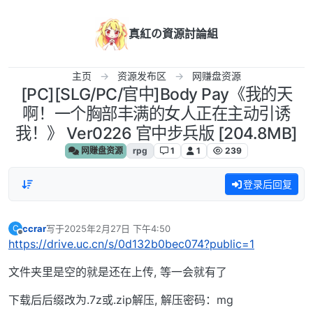
跳转至内容
真紅の資源討論組
主页
资源发布区
网赚盘资源
[PC][SLG/PC/官中]Body Pay《我的天
啊！一个胸部丰满的女人正在主动引诱
我！》 Ver0226 官中步兵版 [204.8MB]
网赚盘资源
rpg
1
1
239
登录后回复
ccrar
写于
2025年2月27日 下午4:50
C
最后由 编辑
离线
https://drive.uc.cn/s/0d132b0bec074?public=1
文件夹里是空的就是还在上传, 等一会就有了
下载后后缀改为.7z或.zip解压, 解压密码：mg