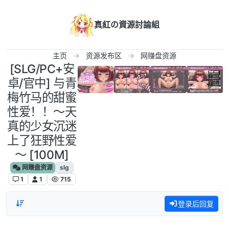
跳转至内容
真紅の資源討論組
主页
资源发布区
网赚盘资源
[SLG/PC+安
卓/官中] 与青
梅竹马的甜蜜
性爱！！～天
真的少女沉迷
上了狂野性爱
～ [100M]
网赚盘资源
slg
1
1
715
登录后回复