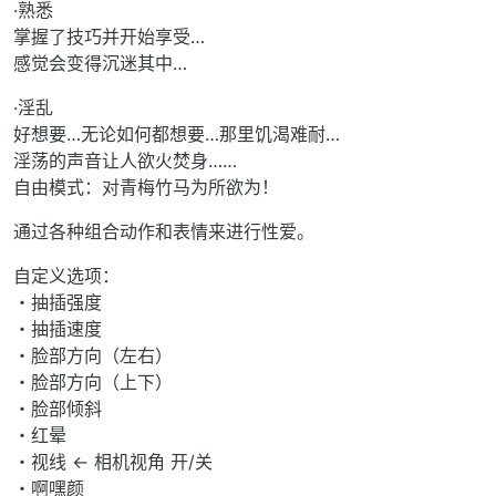
·熟悉
掌握了技巧并开始享受…
感觉会变得沉迷其中…
·淫乱
好想要…无论如何都想要…那里饥渴难耐…
淫荡的声音让人欲火焚身……
自由模式：对青梅竹马为所欲为！
通过各种组合动作和表情来进行性爱。
自定义选项：
・抽插强度
・抽插速度
・脸部方向（左右）
・脸部方向（上下）
・脸部倾斜
・红晕
・视线 ← 相机视角 开/关
・啊嘿颜