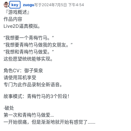
key
zuogu
写于
2024年7月5日 下午4:54
最后由 编辑
离线
『游戏概述』
作品内容
Live2D逼真模拟。
“我想要一个青梅竹马。”
“我想要青梅竹马做我的女朋友。”
“我想和青梅竹马做爱。”
这些愿望统统能够实现。
角色CV：御子柴泉
请使用耳机享受
专门为此作品录制全新语音。
故事模式：青梅竹马的3个阶段！
·破处
第一次和青梅竹马做爱...
一开始很痛，但是渐渐地就开始有感觉了……