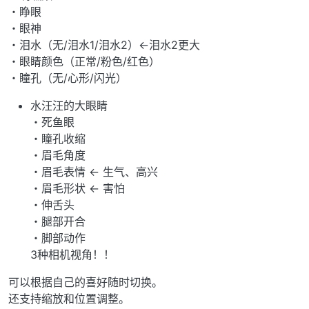
・睁眼
・眼神
・泪水（无/泪水1/泪水2）←泪水2更大
・眼睛颜色（正常/粉色/红色）
・瞳孔（无/心形/闪光）
水汪汪的大眼睛
・死鱼眼
・瞳孔收缩
・眉毛角度
・眉毛表情 ← 生气、高兴
・眉毛形状 ← 害怕
・伸舌头
・腿部开合
・脚部动作
3种相机视角！！
可以根据自己的喜好随时切换。
还支持缩放和位置调整。