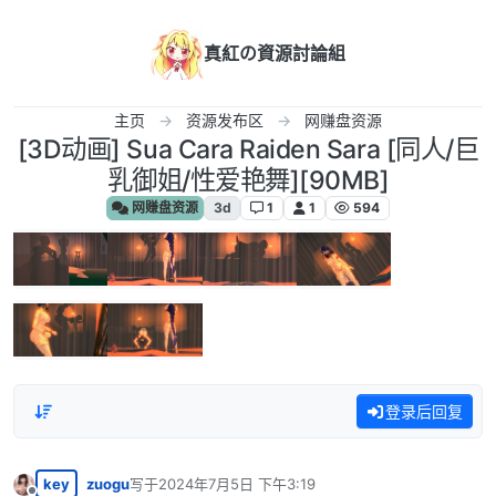
跳转至内容
真紅の資源討論組
主页
资源发布区
网赚盘资源
[3D动画] Sua Cara Raiden Sara [同人/巨
乳御姐/性爱艳舞][90MB]
网赚盘资源
3d
1
1
594
登录后回复
key
zuogu
写于
2024年7月5日 下午3:19
最后由 编辑