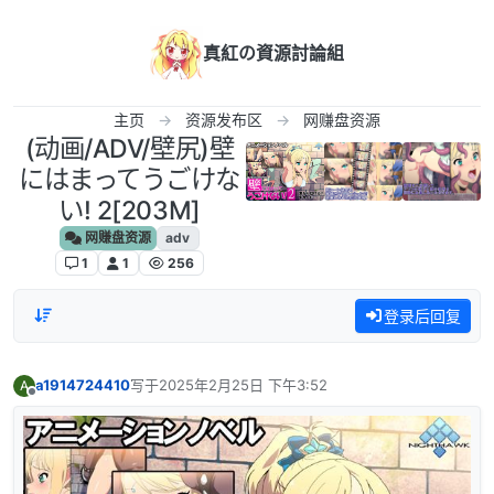
跳转至内容
真紅の資源討論組
主页
资源发布区
网赚盘资源
(动画/ADV/壁尻)壁
にはまってうごけな
い! 2[203M]
网赚盘资源
adv
1
1
256
登录后回复
a1914724410
写于
2025年2月25日 下午3:52
A
最后由 编辑
离线