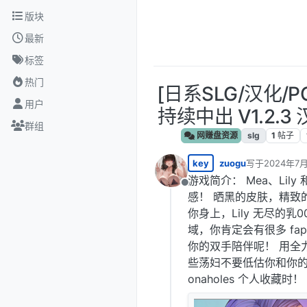
跳转至内容
版块
最新
标签
热门
[日系SLG/汉化/P
用户
持续中出 V1.2.3 
群组
网赚盘资源
slg
1
帖子
key
zuogu
写于
2024年7月
最后由 编辑
游戏简介： Mea、Lil
离线
感！ 晒黑的皮肤，精致
你身上，Lily 无尽的乳
域，你肯定会有很多 f
你的双手陪伴呢！ 用全力以赴
些荡妇不要低估你和你的鸡
onaholes 个人收藏时！