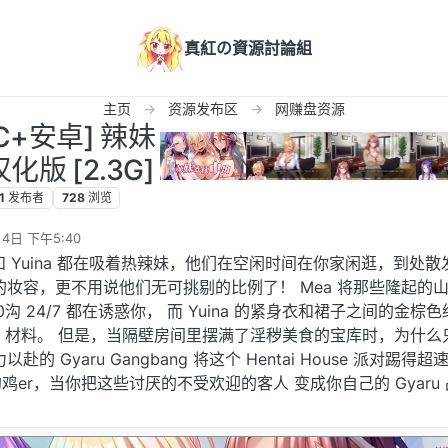
真紅の資源討論組
主页
资源发布区
网赚盘资源
C+安卓] 辣妹
汉化版 [2.3G]
1
发布者
728
浏览
4日 下午5:40
y 和 Yuina 都在吸着热辣妹，他们在空闲时间在你家闲逛，到处散
的妆容，更不用说他们无可挑剔的比例了！ Mea 将那些隆起的
00沟 24/7 都在诱惑你， 而 Yuina 的紧身衣和裙子之间的金棕
ap 材料。 但是，当隔壁房间里摆满了淫秽美食的宝库时，为什么
的 Gyaru Gangbang 将这个 Hentai House 派对踢得超
er，当你把这些讨厌的不受欢迎的客人 变成你自己的 Gyaru