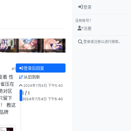
登录
没有帐号？
注册
登录或注册以进行搜索。
登录后回复
#1
发着 性
从旧到新
山雀压在
2024年7月4日 下午5:40
色绝对区
1 / 1
只留下
2024年7月4日 下午5:40
速！ 教这
 品牌