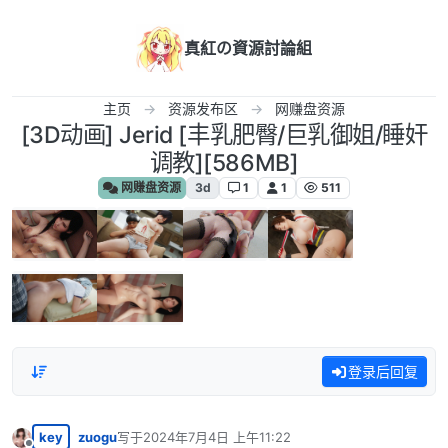
跳转至内容
真紅の資源討論組
主页
资源发布区
网赚盘资源
[3D动画] Jerid [丰乳肥臀/巨乳御姐/睡奸
调教][586MB]
网赚盘资源
3d
1
1
511
登录后回复
key
zuogu
写于
2024年7月4日 上午11:22
最后由 编辑