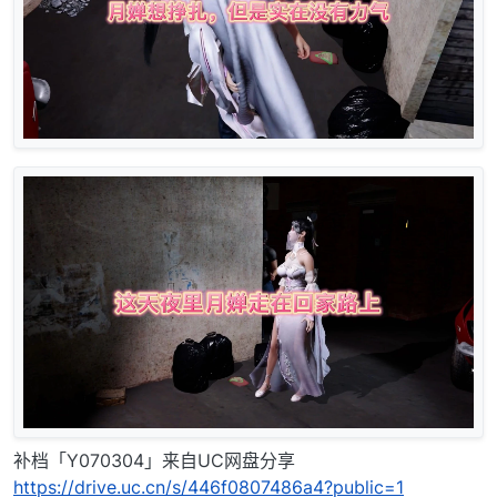
补档「Y070304」来自UC网盘分享
https://drive.uc.cn/s/446f0807486a4?public=1