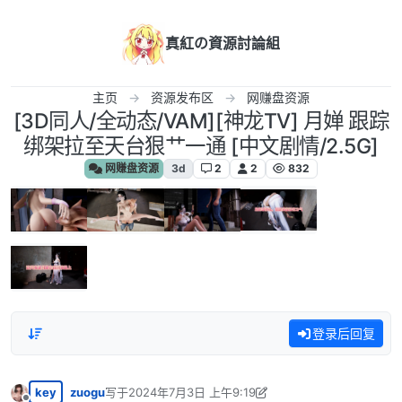
跳转至内容
真紅の資源討論組
主页
资源发布区
网赚盘资源
[3D同人/全动态/VAM][神龙TV] 月婵 跟踪
绑架拉至天台狠艹一通 [中文剧情/2.5G]
网赚盘资源
3d
2
2
832
登录后回复
key
zuogu
写于
2024年7月3日 上午9:19
最后由 zuogu 编辑
2024年7月3日 下午12:26