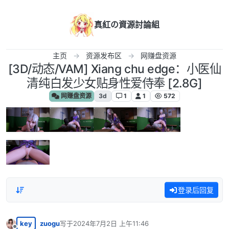
跳转至内容
真紅の資源討論組
主页
资源发布区
网赚盘资源
[3D/动态/VAM] Xiang chu edge：小医仙
清纯白发少女贴身性爱侍奉 [2.8G]
网赚盘资源
3d
1
1
572
登录后回复
key
zuogu
写于
2024年7月2日 上午11:46
最后由 编辑