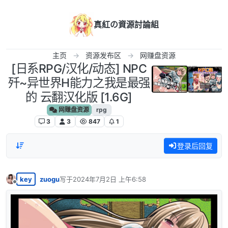
跳转至内容
真紅の資源討論組
主页
资源发布区
网赚盘资源
[日系RPG/汉化/动态] NPC
歼~异世界H能力之我是最强
的 云翻汉化版 [1.6G]
网赚盘资源
rpg
3
3
847
1
登录后回复
key
zuogu
写于
2024年7月2日 上午6:58
最后由 编辑
离线