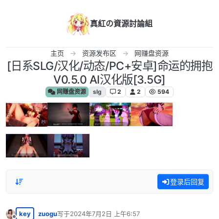
跳转至内容
真紅の資源討論組
主页
资源发布区
网赚盘资源
[日系SLG/汉化/动态/PC+安卓]命运的拥抱
V0.5.0 AI汉化版[3.5G]
网赚盘资源
slg
2
2
594
登录后回复
key
zuogu
写于
2024年7月2日 上午6:57
最后由 编辑