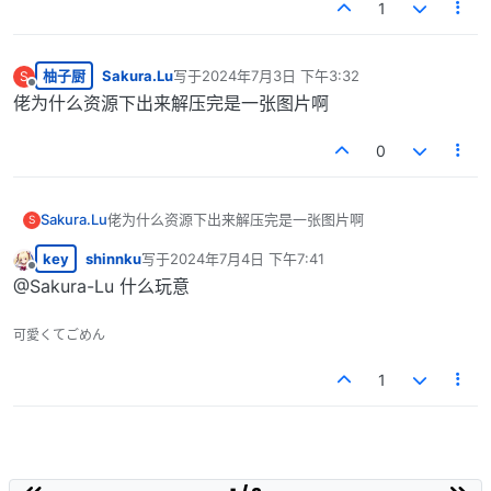
1
柚子厨
Sakura.Lu
写于
2024年7月3日 下午3:32
S
最后由 编辑
离线
佬为什么资源下出来解压完是一张图片啊
0
Sakura.Lu
佬为什么资源下出来解压完是一张图片啊
S
key
shinnku
写于
2024年7月4日 下午7:41
最后由 编辑
离线
@Sakura-Lu 什么玩意
可愛くてごめん
1