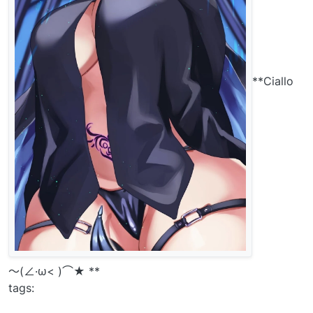
**Ciallo
～(∠·ω< )⌒★ **
tags: