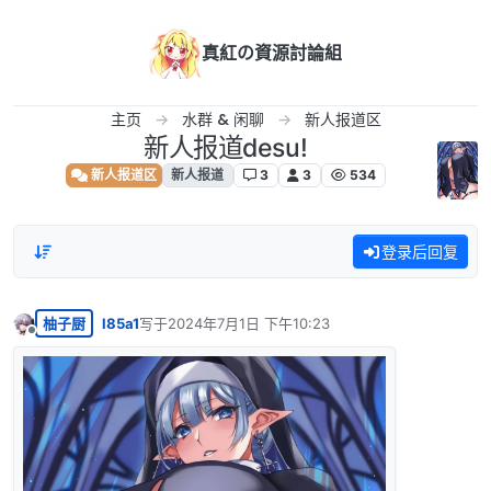
跳转至内容
真紅の資源討論組
主页
水群 & 闲聊
新人报道区
新人报道desu!
新人报道区
新人报道
3
3
534
登录后回复
柚子厨
l85a1
写于
2024年7月1日 下午10:23
最后由 编辑
离线