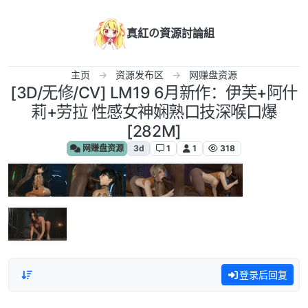
跳转至内容
真紅の資源討論組
主页
资源发布区
网赚盘资源
[3D/无修/CV] LM19 6月新作：伊芙+阿什
莉+劳拉 性感女神娴熟口技深喉口爆
[282M]
网赚盘资源
3d
1
1
318
登录后回复