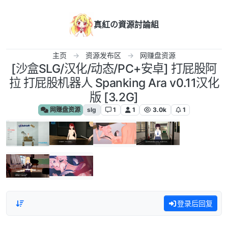
跳转至内容
真紅の資源討論組
主页
资源发布区
网赚盘资源
[沙盒SLG/汉化/动态/PC+安卓] 打屁股阿
拉 打屁股机器人 Spanking Ara v0.11汉化
版 [3.2G]
网赚盘资源
slg
1
1
3.0k
1
登录后回复