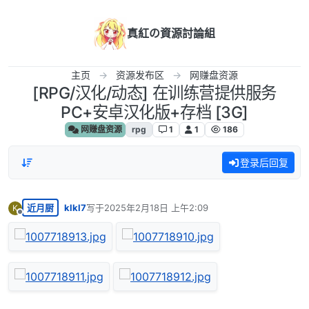
跳转至内容
真紅の資源討論組
主页
资源发布区
网赚盘资源
[RPG/汉化/动态] 在训练营提供服务
PC+安卓汉化版+存档 [3G]
网赚盘资源
rpg
1
1
186
登录后回复
近月厨
klkl7
写于
2025年2月18日 上午2:09
K
最后由 编辑
离线