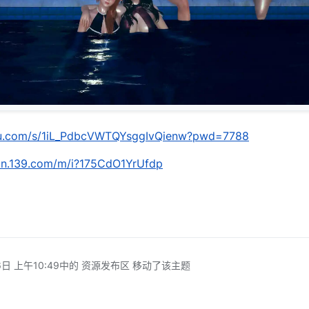
idu.com/s/1iL_PdbcVWTQYsggIvQienw?pwd=7788
yun.139.com/m/i?175CdO1YrUfdp
日 上午10:49
中的 资源发布区 移动了该主题