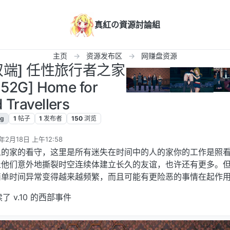
真紅の資源討論組
主页
资源发布区
网赚盘资源
/双端] 任性旅行者之家
52G] Home for
Travellers
lg
1
帖子
1
发布者
150
浏览
年2月18日 上午12:58
辑
人的家的看守，这里是所有迷失在时间中的人的家你的工作是照
止他们意外地撕裂时空连续体建立长久的友谊，也许还有更多。
简单时间异常变得越来越频繁，而且可能有更险恶的事情在起作
续了 v.10 的西部事件