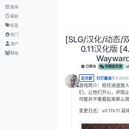
跳转至内容
版块
最新
标签
热门
[SLG/汉化/动态
用户
0.11汉化版 [4.
群组
Wayward 
已移动
网赚盘资源
s
近月厨
打打酱油
写于
2025
最后由 编
游戏简介：担任迷途旅
离线
们，让他们开心，并阻
可能并不像看起来那么
变更日志：v0.11V.11 延