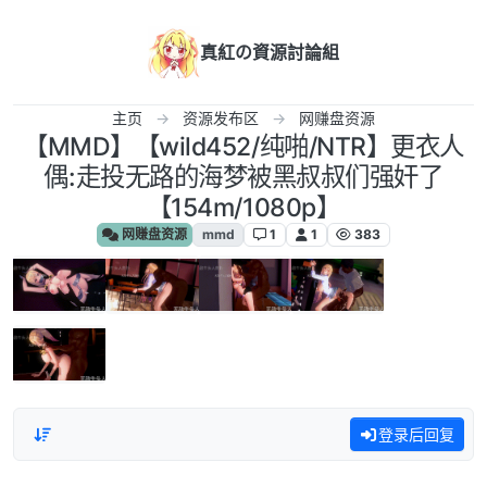
跳转至内容
真紅の資源討論組
主页
资源发布区
网赚盘资源
【MMD】【wild452/纯啪/NTR】更衣人
偶:走投无路的海梦被黑叔叔们强奸了
【154m/1080p】
网赚盘资源
mmd
1
1
383
登录后回复