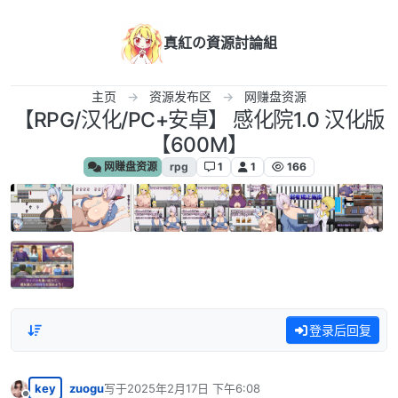
跳转至内容
真紅の資源討論組
主页
资源发布区
网赚盘资源
【RPG/汉化/PC+安卓】 感化院1.0 汉化版
【600M】
网赚盘资源
rpg
1
1
166
登录后回复
key
zuogu
写于
2025年2月17日 下午6:08
最后由 编辑