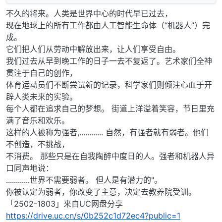
不久的将来。人类是世界中心的时代早已过去，
现在地球上的所有工作都由人工智能生命体（“机器人”）完
成。
它们把人们从劳动中解放出来，让人们享受自由。
我们过去从早到晚工作的日子一去不复返了。艺术家们全神
贯注于自己的创作，
体育运动员们不断尝试新的记录，科学家们则倾注心血于开
辟人类未来的实验。
每个人都在追求自己的梦想。 街道上洋溢着笑容，节日里充
满了音乐和欢乐。
这样的人被称为强者,............ 自然，有强者就有弱者。他们
不创造，不挑战，
不消费。 那些只是在自我陶醉中度日的人。强者和机器人异
口同声地说：
............世界不需要弱者。 但人是有潜力的"。
你被认定为弱者，你改变了主意，决定去教养院受训。
「2502-1803」来自UC网盘分享
https://drive.uc.cn/s/0b252c1d72ec4?public=1