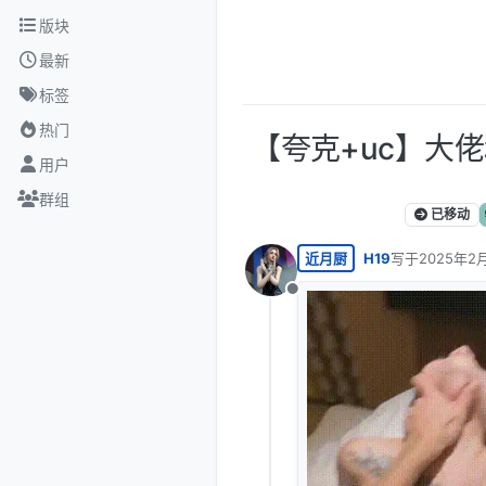
跳转至内容
版块
最新
标签
热门
【夸克+uc】大
用户
群组
已移动
近月厨
H19
写于
2025年2月
最后由 编辑
离线