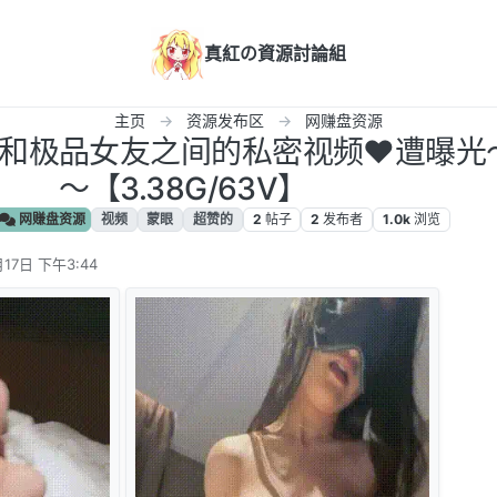
真紅の資源討論組
主页
资源发布区
网赚盘资源
佬和极品女友之间的私密视频❤️遭曝光
～【3.38G/63V】
网赚盘资源
视频
蒙眼
超赞的
2
帖子
2
发布者
1.0k
浏览
17日 下午3:44