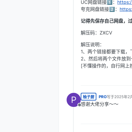
UC网盘链接1️⃣：
https:
夸克网盘链接2️⃣：
https
记得先保存自己网盘，
解压码：ZXCV
解压说明：
1、两个链接都要下载，下
2、然后将两个文件放到一
[不懂操作的，自行网上
柚子厨
PRO
写于
2025年2
P
最后由 编辑
感谢大佬分享～～
离线