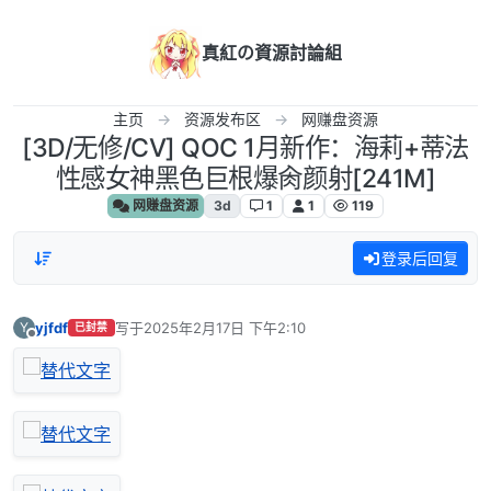
跳转至内容
真紅の資源討論組
主页
资源发布区
网赚盘资源
[3D/无修/CV] QOC 1月新作：海莉+蒂法
性感女神黑色巨根爆肏颜射[241M]
网赚盘资源
3d
1
1
119
登录后回复
yjfdf
写于
2025年2月17日 下午2:10
Y
已封禁
最后由 编辑
离线