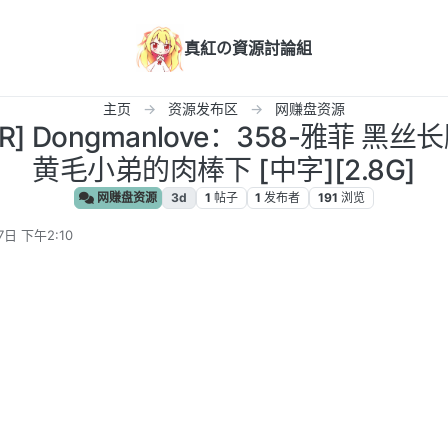
真紅の資源討論組
主页
资源发布区
网赚盘资源
TR] Dongmanlove：358-雅菲 
黄毛小弟的肉棒下 [中字][2.8G]
网赚盘资源
3d
1
帖子
1
发布者
191
浏览
7日 下午2:10