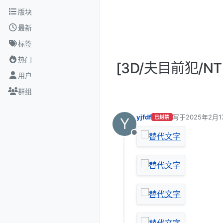
跳转至内容
版块
最新
标签
热门
[3D/夫目前犯/N
用户
群组
yjfdf
写于
2025年2月1
已封禁
Y
最后由 编辑
离线