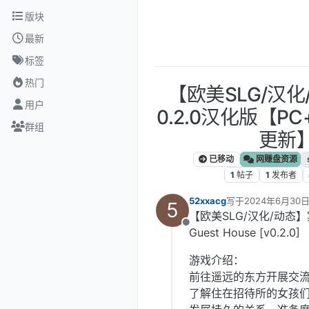
跳转至内容
版块
最新
标签
热门
【欧美SLG/汉
用户
0.2.0汉化版【PC+
群组
更新
已移动
网赚盘资源
1
帖子
1
发布者
52xxacg
写于
2024年6月30日
5
最后由 编辑
【欧美SLG/汉化/动态】宾
离线
Guest House [v0.2.0]
游戏介绍：
前往遥远的东方开展交
了解住在招待所的女孩