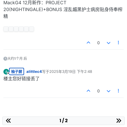
MackG4 12月新作：PROJECT
20(NIGHTINGALE)+BONUS 淫乱媚黑护士病房贴身侍奉榨
精
0
大约1个月 后
柚子厨
alittlec4
写于
2025年3月19日 下午2:48
A
最后由 编辑
离线
楼主您好链接丢了
0
1 / 2