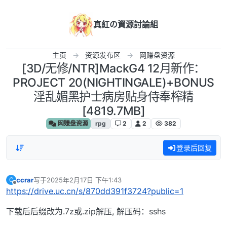
跳转至内容
真紅の資源討論組
主页
资源发布区
网赚盘资源
[3D/无修/NTR]MackG4 12月新作：
PROJECT 20(NIGHTINGALE)+BONUS
淫乱媚黑护士病房贴身侍奉榨精
[4819.7MB]
网赚盘资源
rpg
2
2
382
登录后回复
ccrar
写于
2025年2月17日 下午1:43
C
最后由 编辑
离线
https://drive.uc.cn/s/870dd391f3724?public=1
下载后后缀改为.7z或.zip解压, 解压码：sshs