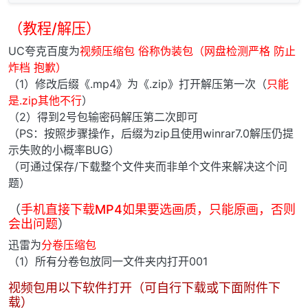
（教程/解压）
UC夸克百度为
视频压缩包 俗称伪装包（网盘检测严格 防止
炸档 抱歉）
（1）修改后缀《.mp4》为《.zip》打开解压第一次（
只能
是.zip其他不行
）
（2）得到2号包输密码解压第二次即可
（PS：按照步骤操作，后缀为zip且使用winrar7.0解压仍提
示失败的小概率BUG）
（可通过保存/下载整个文件夹而非单个文件来解决这个问
题）
（
手机直接下载MP4如果要选画质，只能原画，否则
会出问题
）
迅雷为
分卷压缩包
（1）所有分卷包放同一文件夹内打开001
视频包用以下软件打开（可自行下载或下面附件下
载）