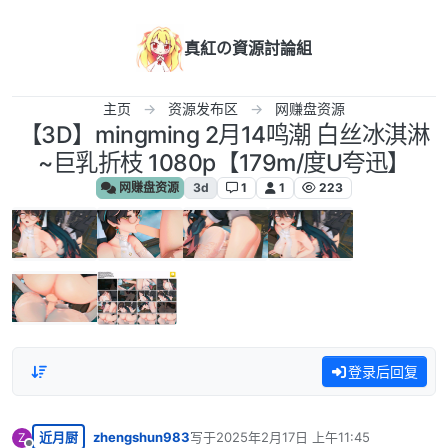
跳转至内容
真紅の資源討論組
主页
资源发布区
网赚盘资源
【3D】mingming 2月14鸣潮 白丝冰淇淋
~巨乳折枝 1080p【179m/度U夸迅】
网赚盘资源
3d
1
1
223
登录后回复
近月厨
zhengshun983
写于
2025年2月17日 上午11:45
Z
最后由 编辑