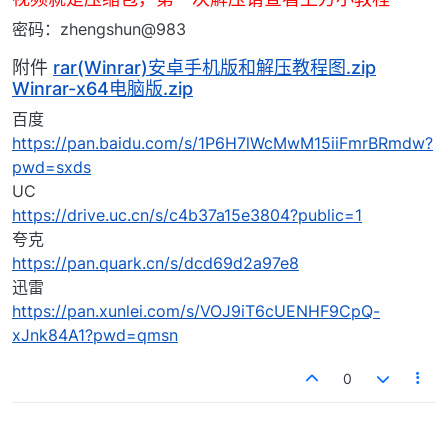
密码：zhengshun@983
附件
rar(Winrar)安卓手机版和解压教程图.zip
Winrar-x64电脑版.zip
百度
https://pan.baidu.com/s/1P6H7lWcMwM15iiFmrBRmdw?
pwd=sxds
UC
https://drive.uc.cn/s/c4b37a15e3804?public=1
夸克
https://pan.quark.cn/s/dcd69d2a97e8
迅雷
https://pan.xunlei.com/s/VOJ9iT6cUENHF9CpQ-
xJnk84A1?pwd=qmsn
0