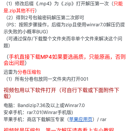
（1）修改后缀《.mp4》为《.zip》打开解压第一次（
只能
是.zip其他不行
）
（2）得到2号包输密码解压第二次即可
（PS：按照步骤操作，后缀为zip且使用winrar7.0解压仍提
示失败的小概率BUG）
（可通过保存/下载整个文件夹而非单个文件来解决这个问
题）
（
手机直接下载MP4如果要选画质，只能原画，否则
会出问题
）
迅雷为
分卷压缩包
（1）所有分卷包放同一文件夹内打开001
视频包用以下软件打开（可自行下载或下面附件下
载）
电脑：Bandizip7.36及以上或Winrar7.0
安卓手机：rar7.01(Winrar手机版)
苹果手机：商店下载解压专家（
苹果应用页
）/ rar
视频就是压缩包，第一次解压请查看上方小教程