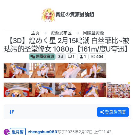
跳转至内容
真紅の資源討論組
主页
资源发布区
网赚盘资源
【3D】煌めく星 2月15鸣潮 白丝菲比~被
玷污的圣堂修女 1080p【161m/度U夸迅】
网赚盘资源
3d
1
1
404
登录后回复
近月厨
zhengshun983
写于
2025年2月17日 上午11:42
Z
最后由 编辑