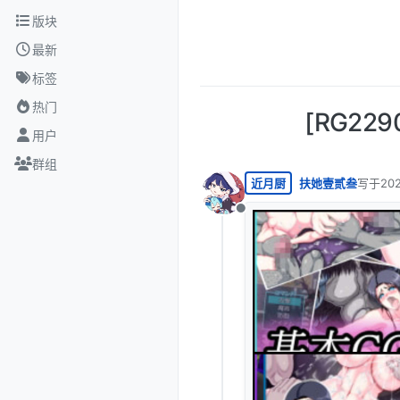
跳转至内容
版块
最新
标签
热门
[RG22
用户
群组
近月厨
扶她壹贰叁
写于
20
最后由 
离线