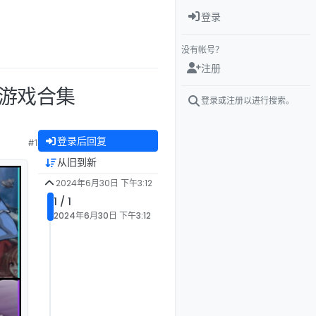
登录
没有帐号？
注册
ネア游戏合集
登录或注册以进行搜索。
登录后回复
#1
从旧到新
2024年6月30日 下午3:12
1 / 1
2024年6月30日 下午3:12