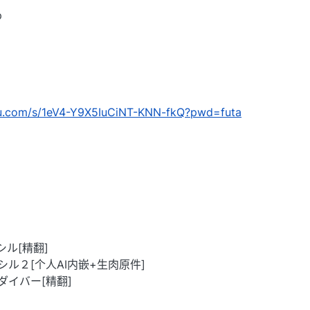
p
idu.com/s/1eV4-Y9X5IuCiNT-KNN-fkQ?pwd=futa
クシル[精翻]
リクシル２[个人AI内嵌+生肉原件]
コダイバー[精翻]