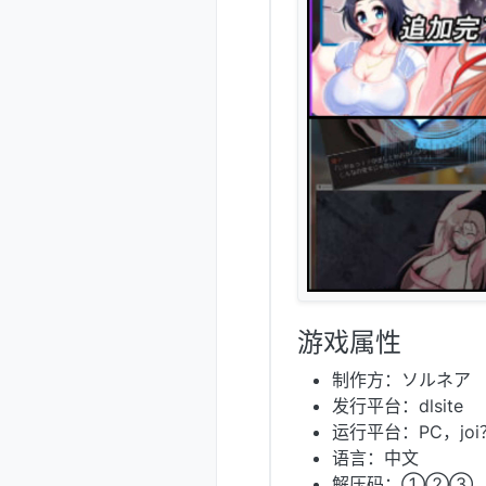
游戏属性
制作方：ソルネア
发行平台：dlsite
运行平台：PC，jo
语言：中文
解压码：①②③