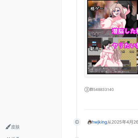
③群548833140
hwjking
从
2025年4月26
皮肤