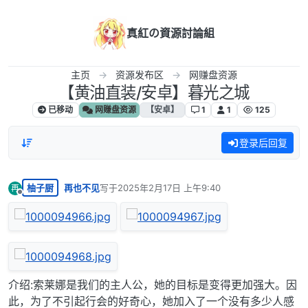
跳转至内容
真紅の資源討論組
主页
资源发布区
网赚盘资源
【黄油直装/安卓】暮光之城
已移动
网赚盘资源
【安卓】
1
1
125
登录后回复
柚子厨
再也不见
写于
2025年2月17日 上午9:40
再
最后由 编辑
离线
介绍:索莱娜是我们的主人公，她的目标是变得更加强大。因
此，为了不引起行会的好奇心，她加入了一个没有多少人感