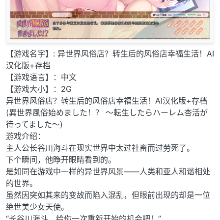
【游戏名字】: 异世界风俗店？转生后的风俗店幸福生活！AI
汉化版+存档
【游戏语言】：中文
【游戏大小】：2G
异世界风俗店？转生后的风俗店幸福生活！AI汉化版+存档
(異世界風俗始めました！？ ～転生したらハーレム杏活が
待ってました～)
游戏介绍：
主人公长谷川海斗在现实世界中太过社畜而过劳死了。
下个瞬间，他睁开眼睛看到的。
是如同在游戏中一样的异世界风景——人类和亚人和谐相处
的世界。
虽然因突如其来的变故而陷入混乱，但眼前出现的却是一位
绝世美少女天使。
“长谷川海斗，给你一次重新开始的机会吧！”