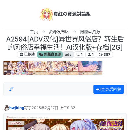
跳转至内容
真紅の資源討論組
主页
资源发布区
网赚盘资源
A2594[ADV汉化]异世界风俗店？转生后
的风俗店幸福生活！AI汉化版+存档[2G]
已移动
网赚盘资源
adv
1
1
387
登录后回复
hwjking
写于
2025年2月17日 上午9:32
最后由 编辑
离线