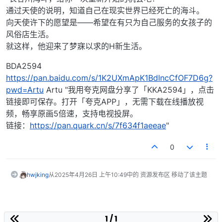
通过天使的说明，知道自己在现实世界已经死亡的海斗。
向天使许下的愿望是——希望在有只为自己服务的女孩子的
风俗店生活。
就这样，他迎来了梦寐以求的H新生活。
BDA2594
https://pan.baidu.com/s/1K2UXmApK1BdIncCfOF7D6g?
pwd=Artu
Artu "我用夸克网盘分享了「KKA2594」，点击
链接即可保存。打开「夸克APP」，无需下载在线播放视
频，畅享原画5倍速，支持电视投屏。
链接：
https://pan.quark.cn/s/7f634f1aeeae
"
0
hwjking
从
2025年4月26日 上午10:49
中的 资源发布区 移动了该主题
1 / 1