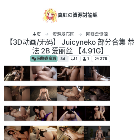
跳转至内容
真紅の資源討論組
主页
资源发布区
网赚盘资源
【3D动画/无码】 Juicyneko 部分合集 蒂
法 2B 爱丽丝 【4.91G】
网赚盘资源
3d
1
1
275