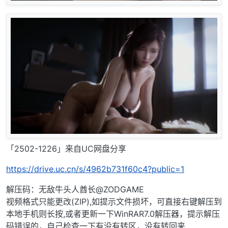
「2502-1226」来自UC网盘分享
https://drive.uc.cn/s/4962b731f60c4?public=1
解压码：无敌牛头人酋长@ZODGAME
视频格式只能更改(ZIP),如提示文件损坏，可直接右键解压到
本地手机则长按,或者更新一下WinRAR7.0解压器，提示解压
码错误的，自己检查一下有没有转区，没有转回来