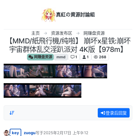
跳转至内容
真紅の資源討論組
主页
资源发布区
网赚盘资源
【MMD/紙飛行機/纯啪】 崩坏x星铁:崩坏
宇宙群体乱交淫趴派对 4K版【978m】
网赚盘资源
mmd
1
1
268
登录后回复
key
zuogu
写于
2025年2月17日 上午9:12
最后由 编辑