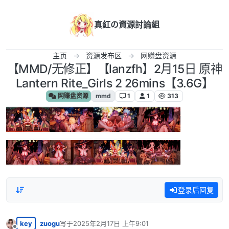
跳转至内容
真紅の資源討論組
主页
资源发布区
网赚盘资源
【MMD/无修正】【lanzfh】2月15日 原神
Lantern Rite_Girls 2 26mins【3.6G】
网赚盘资源
mmd
1
1
313
登录后回复
key
zuogu
写于
2025年2月17日 上午9:01
最后由 编辑