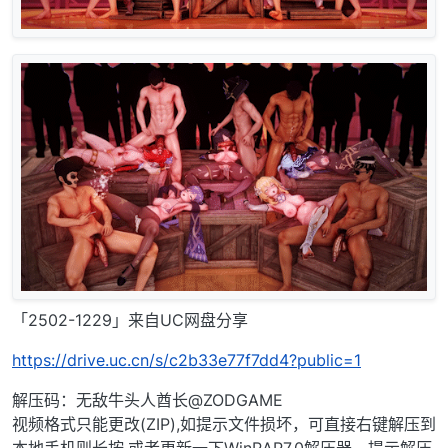
「2502-1229」来自UC网盘分享
https://drive.uc.cn/s/c2b33e77f7dd4?public=1
解压码：无敌牛头人酋长@ZODGAME
视频格式只能更改(ZIP),如提示文件损坏，可直接右键解压到
本地手机则长按,或者更新一下WinRAR7.0解压器，提示解压