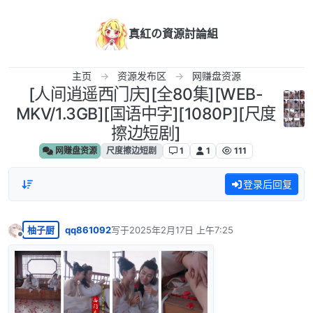
跳转至内容
真紅の資源討論組
主页
资源发布区
网赚盘资源
[人间逍遥西门庆][全80集][WEB-
MKV/1.3GB][国语中字][1080P][尺度
擦边短剧]
网赚盘资源
尺度擦边短剧
1
1
111
登录后回复
柚子厨
qq861092
写于
2025年2月17日 上午7:25
最后由 编辑
离线