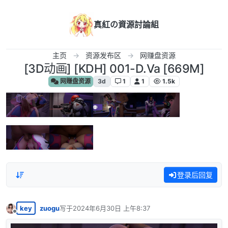
跳转至内容
真紅の資源討論組
主页
资源发布区
网赚盘资源
[3D动画] [KDH] 001-D.Va [669M]
网赚盘资源
3d
1
1
1.5k
登录后回复
key
zuogu
写于
2024年6月30日 上午8:37
最后由 编辑
离线