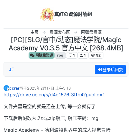
跳转至内容
真紅の資源討論組
主页
资源发布区
网赚盘资源
[PC][SLG/官中/动态]魔法学院/Magic
Academy V0.3.5 官方中文 [268.4MB]
网赚盘资源
rpg
1
1
92
登录后回复
ccrar
写于
2025年2月17日 上午5:13
C
最后由 编辑
离线
https://drive.uc.cn/s/d4d1576f3ffb4?public=1
文件夹里是空的就是还在上传, 等一会就有了
下载后后缀改为.7z或.zip解压, 解压密码：mg
Magic Academy - 哈利波特世界中的成人视觉冒险