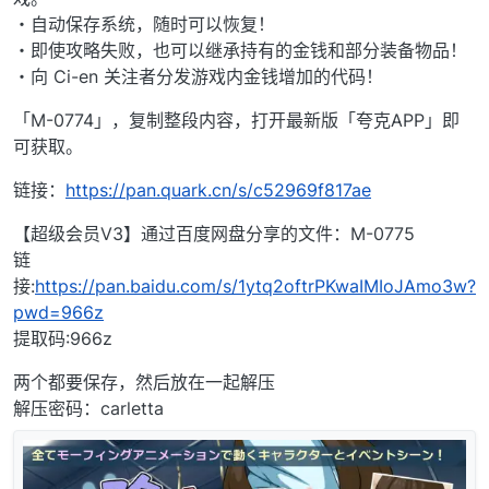
・自动保存系统，随时可以恢复！
・即使攻略失败，也可以继承持有的金钱和部分装备物品！
・向 Ci-en 关注者分发游戏内金钱增加的代码！
「M-0774」，复制整段内容，打开最新版「夸克APP」即
可获取。
链接：
https://pan.quark.cn/s/c52969f817ae
【超级会员V3】通过百度网盘分享的文件：M-0775
链
接:
https://pan.baidu.com/s/1ytq2oftrPKwaIMIoJAmo3w?
pwd=966z
提取码:966z
两个都要保存，然后放在一起解压
解压密码：carletta