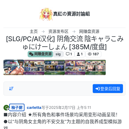
跳转至内容
真紅の資源討論組
主页
资源发布区
网赚盘资源
[SLG/PC/AI汉化] 阴角交流 陰キャラこみ
ゅにけーしょん [385M/度盘]
网赚盘资源
slg
1
1
187
登录后回复
柚子厨
carletta
写于
2025年2月17日 上午5:11
C
最后由 编辑
离线
■内容介绍 ★所有角色和事件场景均采用变形动画呈现！
●以“与阴角女主角的不安交友”为主题的自我养成型模拟游
戏。