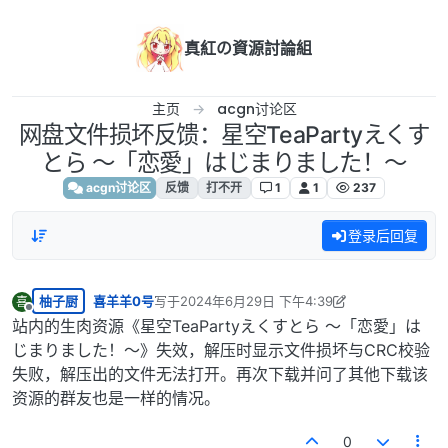
跳转至内容
真紅の資源討論組
主页
acgn讨论区
网盘文件损坏反馈：星空TeaPartyえくす
とら ～「恋愛」はじまりました！～
acgn讨论区
反馈
打不开
1
1
237
登录后回复
柚子厨
喜羊羊0号
写于
2024年6月29日 下午4:39
喜
最后由 喜羊羊0号 编辑
2024年6月29日 上午11:40
离线
站内的生肉资源《星空TeaPartyえくすとら ～「恋愛」は
じまりました！～》失效，解压时显示文件损坏与CRC校验
失败，解压出的文件无法打开。再次下载并问了其他下载该
资源的群友也是一样的情况。
0