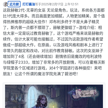
近月厨
打打酱油
写于
2025年2月17日 上午12:51
最后由 编辑
离线
这款赫敏2代-无辜的女巫 无论是角色，玩法，系统各方面都
比1代庞大得多。而且画面更加细腻，人物更加精美，是个值
得热捧推荐的超级大佳作！邓布利多终于不是大鼻子精灵
了，斯内普一点都不猥琐了，赫敏更御姐了~游戏介绍：相
信大家一定是玩过教育赫敏了，这个游戏严格来说是赫敏的
续作，估计大家可能也接触过，不过因为这款游戏作者希望
做成一部超级大作，在原画，以及游戏风格和剧本上进行了
非常久的敲定和改动，对比前作教育赫敏。这次的女巫妹子
增加到了4名（还会继续增加）剧情依旧是魔改的哈利波特
与绿帽子2333，增加了非常多的开放剧情，可以在霍格沃斯
学院里各个区域进行游戏，对4个学园进行各种操控！来吧
朋友！让这个所谓的魔法学院充满了碧池吧！