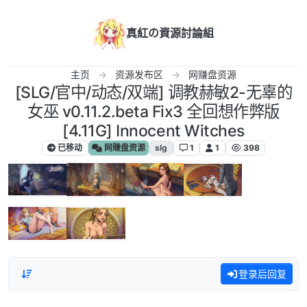
跳转至内容
真紅の資源討論組
主页
资源发布区
网赚盘资源
[SLG/官中/动态/双端] 调教赫敏2-无辜的
女巫 v0.11.2.beta Fix3 全回想作弊版
[4.11G] Innocent Witches
已移动
网赚盘资源
slg
1
1
398
登录后回复