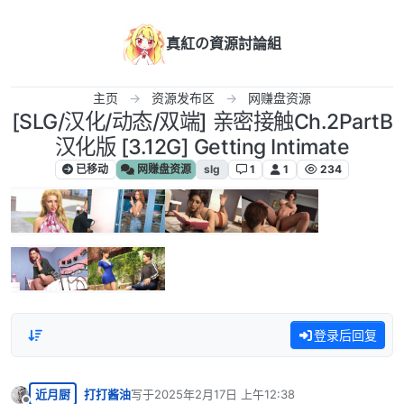
跳转至内容
真紅の資源討論組
主页
资源发布区
网赚盘资源
[SLG/汉化/动态/双端] 亲密接触Ch.2PartB
汉化版 [3.12G] Getting Intimate
已移动
网赚盘资源
slg
1
1
234
登录后回复
近月厨
打打酱油
写于
2025年2月17日 上午12:38
最后由 编辑