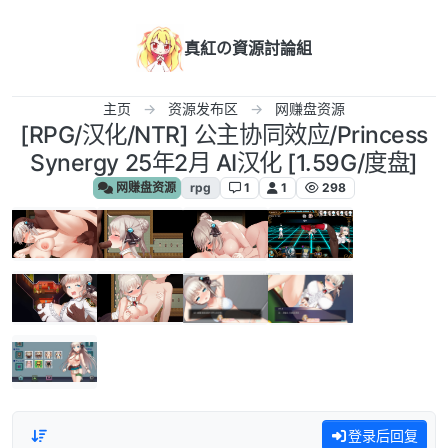
跳转至内容
真紅の資源討論組
主页
资源发布区
网赚盘资源
[RPG/汉化/NTR] 公主协同效应/Princess
Synergy 25年2月 AI汉化 [1.59G/度盘]
网赚盘资源
rpg
1
1
298
登录后回复