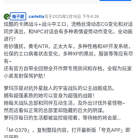
柚子厨
carletta
写于
2025年2月16日 下午4:26
C
最后由 编辑
离线
炫酷的卡牌战斗+战斗中エロ，流畅丝滑动态CG变化和对话
同步演出，和NPC对话会有多种表情姿势动作变化，全动画
进行！
奇妙骚扰，黄毛NTR，正太大车，多种性格和XP开发系统，
社保的エロ病毒状态变化，多种XP的黑丝，服装等等应有尽
有~
还有官方自带全回想全开作弊专用房间和存档，全程为玩家
小弟发射保驾护航！
萝玛莎是对抗外星敌人的宇宙战队的公主战姬成员。
拥有超强素质的她可以变身为超强的战姬！
她每天战队总部和同伴互动生活，及外出讨伐外星怪物~
然而这看似正常的总部里却隐藏的巨大的阴谋。
萝玛莎每日的生活都被监控窥视着，等待她的将会是...
「M-0379」，复制整段内容，打开最新版「夸克APP」即
可获取。