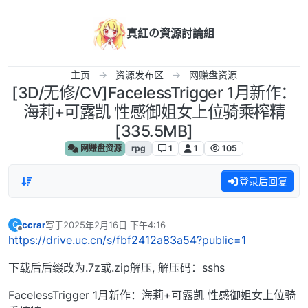
跳转至内容
真紅の資源討論組
主页
资源发布区
网赚盘资源
[3D/无修/CV]FacelessTrigger 1月新作：
海莉+可露凯 性感御姐女上位骑乘榨精
[335.5MB]
网赚盘资源
rpg
1
1
105
登录后回复
ccrar
写于
2025年2月16日 下午4:16
C
最后由 编辑
离线
https://drive.uc.cn/s/fbf2412a83a54?public=1
下载后后缀改为.7z或.zip解压, 解压码：sshs
FacelessTrigger 1月新作：海莉+可露凯 性感御姐女上位骑