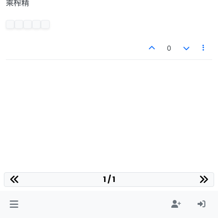
乘榨精
0
1 / 1