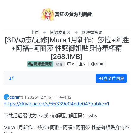
跳转至内容
真紅の資源討論組
主页
资源发布区
网赚盘资源
[3D/动态/无修]Mura 1月新作：莎拉+阿胜
+阿福+阿丽莎 性感御姐贴身侍奉榨精
[268.1MB]
网赚盘资源
rpg
2
2
290
登录后回复
ccrar
写于
2025年2月16日 下午4:12
C
最后由 编辑
离线
https://drive.uc.cn/s/55339e04cde04?public=1
下载后后缀改为.7z或.zip解压, 解压码：sshs
Mura 1月新作：莎拉+阿胜+阿福+阿丽莎 性感御姐贴身侍奉