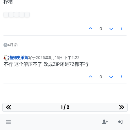
榨精
0
4月 后
蕾姆史莱姆
写于
2025年6月15日 下午2:22
最后由 编辑
离线
不行 这个解压不了 改成ZIP还是7Z都不行
0
1 / 2