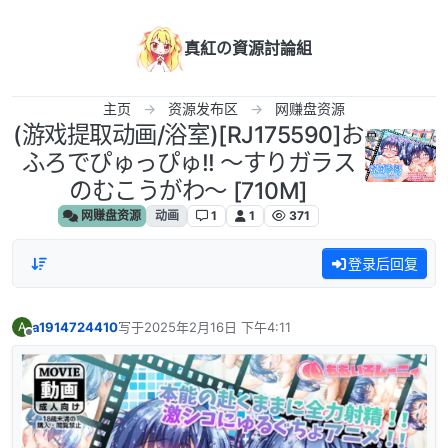
跳转至内容
真紅の資源討論組
主页
资源发布区
网赚盘资源
(游戏提取动画/浴室)[RJ175590]お
ふろでぴゅっぴゅ!! ～すりガラス
のむこうがわ～ [710M]
网赚盘资源
动画
1
1
371
登录后回复
a1914724410
写于
2025年2月16日 下午4:11
A
最后由 编辑
离线