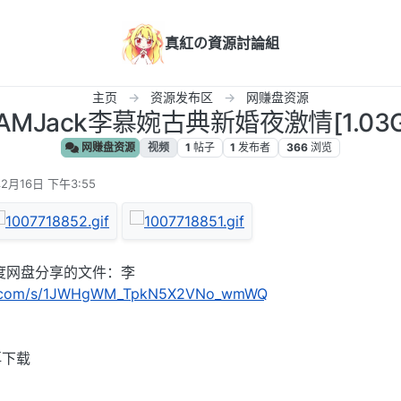
真紅の資源討論組
主页
资源发布区
网赚盘资源
VAMJack李慕婉古典新婚夜激情[1.03
网赚盘资源
视频
1
帖子
1
发布者
366
浏览
年2月16日 下午3:55
度网盘分享的文件：李
idu.com/s/1JWHgWM_TpkN5X2VNo_wmWQ
再下载