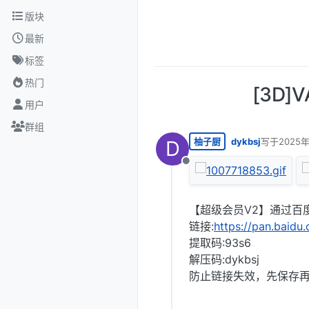
跳转至内容
版块
最新
标签
热门
[3D]
用户
群组
柚子厨
dykbsj
写于
2025
D
最后由 编辑
离线
【超级会员V2】通过百
链接:
https://pan.ba
提取码:93s6
解压码:dykbsj
防止链接失效，先保存