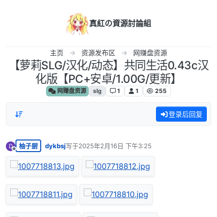
跳转至内容
真紅の資源討論組
主页
资源发布区
网赚盘资源
【萝莉SLG/汉化/动态】共同生活0.43c汉
化版【PC+安卓/1.00G/更新】
网赚盘资源
slg
1
1
255
登录后回复
柚子厨
dykbsj
写于
2025年2月16日 下午3:25
D
最后由 编辑
离线