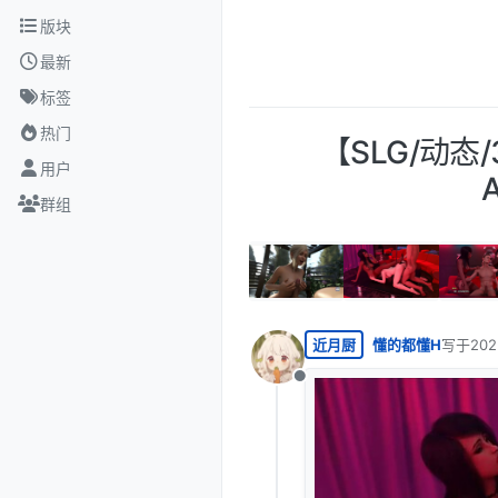
跳转至内容
版块
最新
标签
热门
【SLG/动态
用户
群组
近月厨
懂的都懂H
写于
20
最后由 
离线