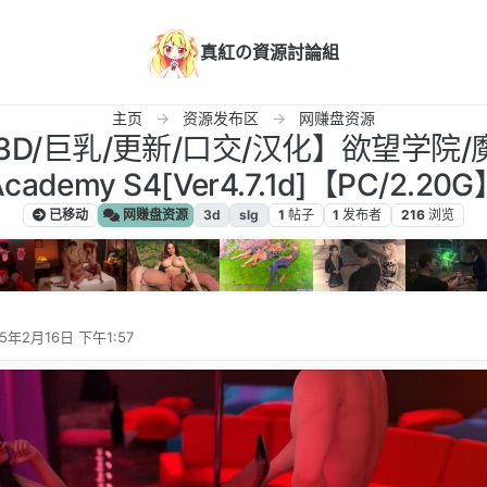
真紅の資源討論組
主页
资源发布区
网赚盘资源
/3D/巨乳/更新/口交/汉化】欲望学院/魔
Academy S4[Ver4.7.1d]【PC/2.20G
已移动
网赚盘资源
3d
slg
1
帖子
1
发布者
216
浏览
25年2月16日 下午1:57
编辑