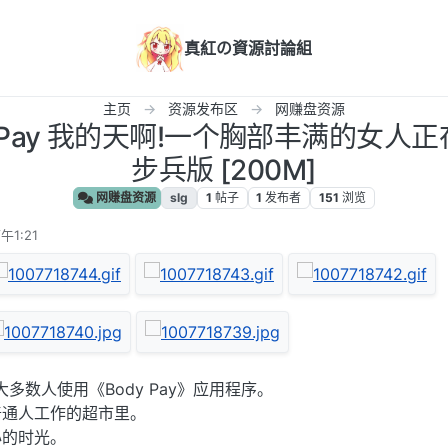
真紅の資源討論組
主页
资源发布区
网赚盘资源
ody Pay 我的天啊!一个胸部丰满的女人
步兵版 [200M]
网赚盘资源
slg
1
帖子
1
发布者
151
浏览
午1:21
大多数人使用《Body Pay》应用程序。
普通人工作的超市里。
心的时光。