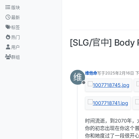
跳转至内容
版块
最新
标签
热门
[SLG/官中] B
用户
群组
维他命
写于
2025年2月16日 下
维
最后由 编辑
离线
时间流逝，到2070年，
你的初恋出现在你这个
你和她度过了一段很开