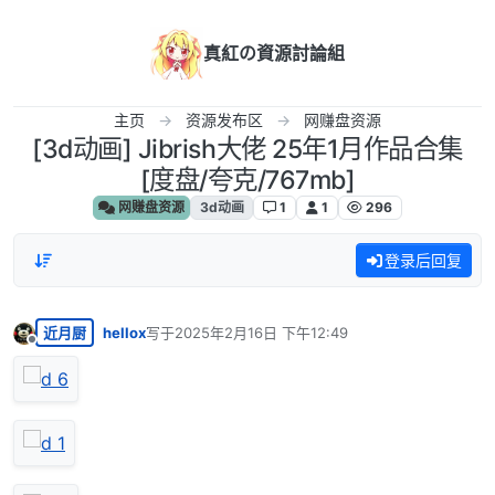
跳转至内容
真紅の資源討論組
主页
资源发布区
网赚盘资源
[3d动画] Jibrish大佬 25年1月作品合集
[度盘/夸克/767mb]
网赚盘资源
3d动画
1
1
296
登录后回复
近月厨
hellox
写于
2025年2月16日 下午12:49
最后由 编辑
离线