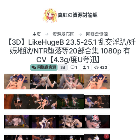
跳转至内容
真紅の資源討論組
主页
资源发布区
网赚盘资源
【3D】LikeHugeB 23.5-25.1 乱交淫趴/妊
娠地狱/NTR堕落等20部合集 1080p 有
CV【4.3g/度U夸迅】
网赚盘资源
3d
1
1
423