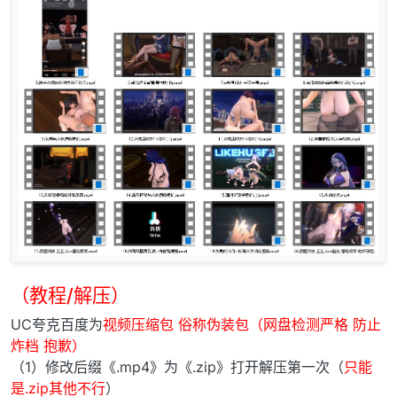
（教程/解压）
UC夸克百度为
视频压缩包 俗称伪装包（网盘检测严格 防止
炸档 抱歉）
（1）修改后缀《.mp4》为《.zip》打开解压第一次（
只能
是.zip其他不行
）