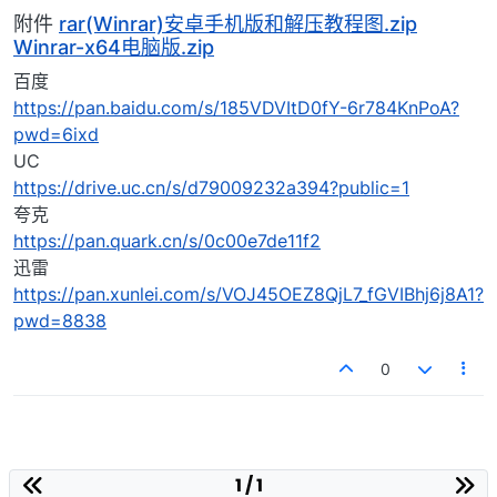
附件
rar(Winrar)安卓手机版和解压教程图.zip
Winrar-x64电脑版.zip
百度
https://pan.baidu.com/s/185VDVItD0fY-6r784KnPoA?
pwd=6ixd
UC
https://drive.uc.cn/s/d79009232a394?public=1
夸克
https://pan.quark.cn/s/0c00e7de11f2
迅雷
https://pan.xunlei.com/s/VOJ45OEZ8QjL7_fGVIBhj6j8A1?
pwd=8838
0
1 / 1