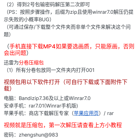
（2）得到2号包输密码解压第二次即可
（PS：按照步骤操作，后缀为zip且使用winrar7.0解压仍提
示失败的小概率BUG）
（可通过保存/下载整个文件夹而非单个文件来解决这个问
题）
（
手机直接下载MP4如果要选画质，只能原画，否则
会出问题
）
迅雷为
分卷压缩包
（1）所有分卷包放同一文件夹内打开001
视频包用以下软件打开（可自行下载或下面附件下
载）
电脑：Bandizip7.36及以上或Winrar7.0
安卓手机：rar7.01(Winrar手机版)
苹果手机：商店下载解压专家（
苹果应用页
）/ rar
视频就是压缩包，第一次解压请查看上方小教程
密码：zhengshun@983